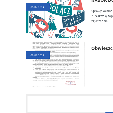
NABÓR DO
08.02.2024
Sprawy lokalne 
2024 trwają zap
zgłaszać się...
Obwieszc
06.02.2024
1