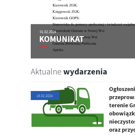
01.02.2024
KOMUNIKAT
wydarzenia
Aktualne
Ogłoszen
przeprowa
15.02.2024
terenie G
obowiązkó
nieczysto
oraz prz