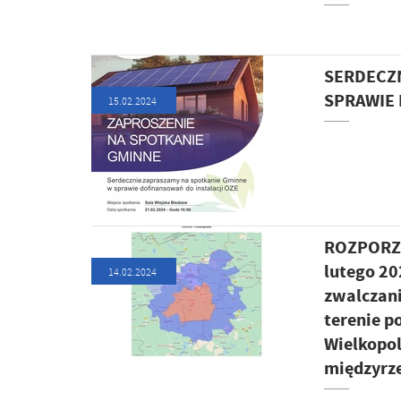
SERDECZN
SPRAWIE 
15.02.2024
ROZPORZĄ
lutego 20
14.02.2024
zwalczani
terenie 
Wielkopol
międzyrz