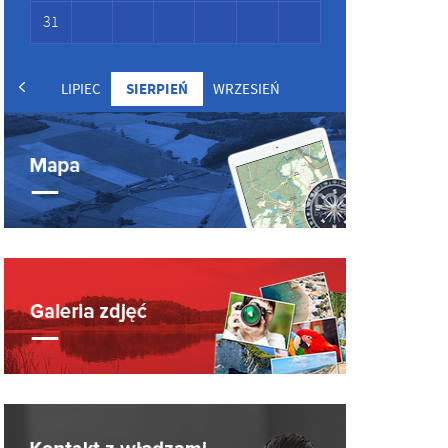
31
LIPIEC
SIERPIEŃ
WRZESIEŃ