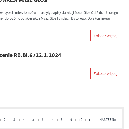
 AKCJI MASZ GŁOS
w rękach mieszkańców – ruszyły zapisy do akcji Masz Głos Od 2 do 16 lutego
isy do ogólnopolskiej akcji Masz Głos Fundacji Batorego. Do akcji mogą
Zobacz więcej
zenie RB.BI.6722.1.2024
Zobacz więcej
2
3
4
5
6
7
8
9
10
11
NASTĘPNA