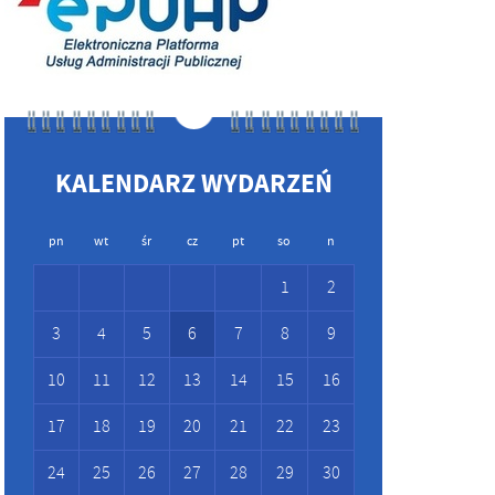
KALENDARZ WYDARZEŃ
pn
wt
śr
cz
pt
so
n
1
2
3
4
5
6
7
8
9
10
11
12
13
14
15
16
17
18
19
20
21
22
23
24
25
26
27
28
29
30