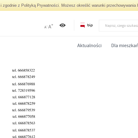
ug i zgodnie z Polityką Prywatności. Możesz określić warunki przechowywania 
+
A
-
A
Aktualności
Dla mieszka